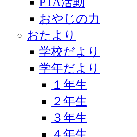
PTA活動
おやじの力
おたより
学校だより
学年だより
１年生
２年生
３年生
４年生