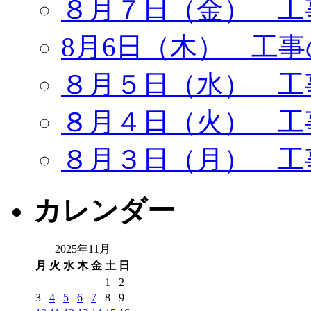
８月７日（金） 工
8月6日（木） 工
８月５日（水） 工
８月４日（火） 工
８月３日（月） 工
カレンダー
2025年11月
月
火
水
木
金
土
日
1
2
3
4
5
6
7
8
9