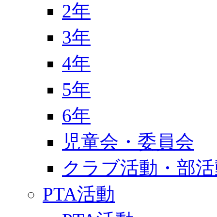
2年
3年
4年
5年
6年
児童会・委員会
クラブ活動・部活
PTA活動