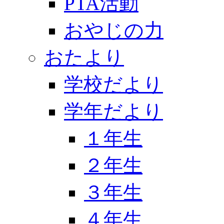
PTA活動
おやじの力
おたより
学校だより
学年だより
１年生
２年生
３年生
４年生