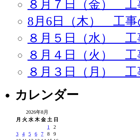
８月７日（金） 工
8月6日（木） 工
８月５日（水） 工
８月４日（火） 工
８月３日（月） 工
カレンダー
2026年8月
月
火
水
木
金
土
日
1
2
3
4
5
6
7
8
9