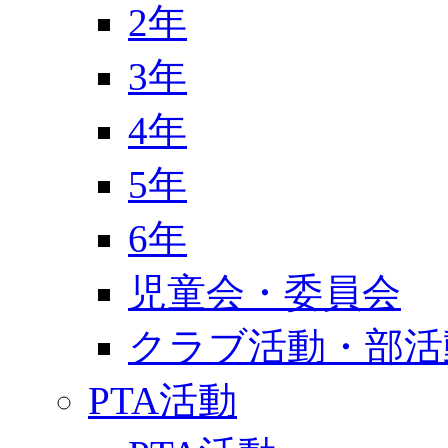
2年
3年
4年
5年
6年
児童会・委員会
クラブ活動・部活
PTA活動