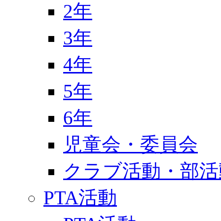
2年
3年
4年
5年
6年
児童会・委員会
クラブ活動・部活
PTA活動