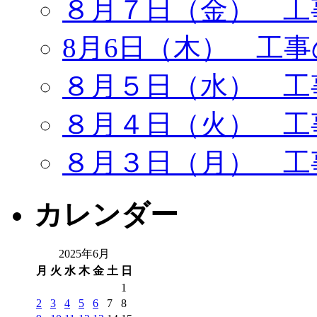
８月７日（金） 工
8月6日（木） 工
８月５日（水） 工
８月４日（火） 工
８月３日（月） 工
カレンダー
2025年6月
月
火
水
木
金
土
日
1
2
3
4
5
6
7
8