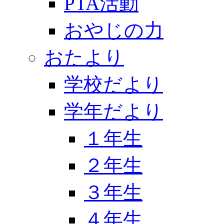
PTA活動
おやじの力
おたより
学校だより
学年だより
１年生
２年生
３年生
４年生