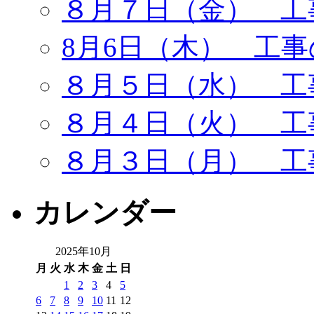
８月７日（金） 工
8月6日（木） 工
８月５日（水） 工
８月４日（火） 工
８月３日（月） 工
カレンダー
2025年10月
月
火
水
木
金
土
日
1
2
3
4
5
6
7
8
9
10
11
12