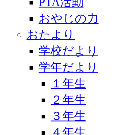
PTA活動
おやじの力
おたより
学校だより
学年だより
１年生
２年生
３年生
４年生