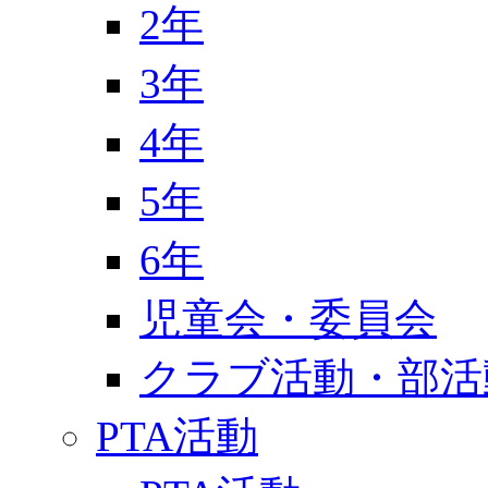
2年
3年
4年
5年
6年
児童会・委員会
クラブ活動・部活
PTA活動