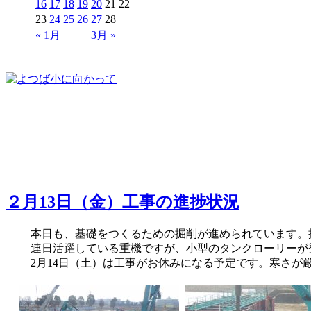
16
17
18
19
20
21
22
23
24
25
26
27
28
« 1月
3月 »
２月13日（金）工事の進捗状況
本日も、基礎をつくるための掘削が進められています。
連日活躍している重機ですが、小型のタンクローリーが
2月14日（土）は工事がお休みになる予定です。寒さが