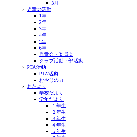
3月
児童の活動
1年
2年
3年
4年
5年
6年
児童会・委員会
クラブ活動・部活動
PTA活動
PTA活動
おやじの力
おたより
学校だより
学年だより
１年生
２年生
３年生
４年生
５年生