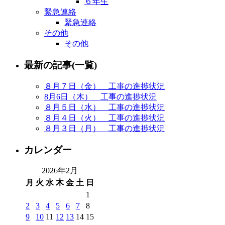
６年生
緊急連絡
緊急連絡
その他
その他
最新の記事(一覧)
８月７日（金） 工事の進捗状況
8月6日（木） 工事の進捗状況
８月５日（水） 工事の進捗状況
８月４日（火） 工事の進捗状況
８月３日（月） 工事の進捗状況
カレンダー
2026年2月
月
火
水
木
金
土
日
1
2
3
4
5
6
7
8
9
10
11
12
13
14
15