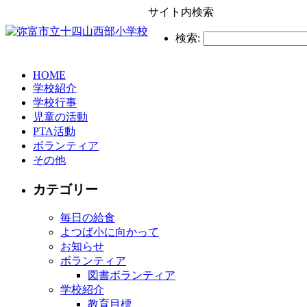
サイト内検索
検索:
HOME
学校紹介
学校行事
児童の活動
PTA活動
ボランティア
その他
カテゴリー
毎日の給食
よつば小に向かって
お知らせ
ボランティア
図書ボランティア
学校紹介
教育目標