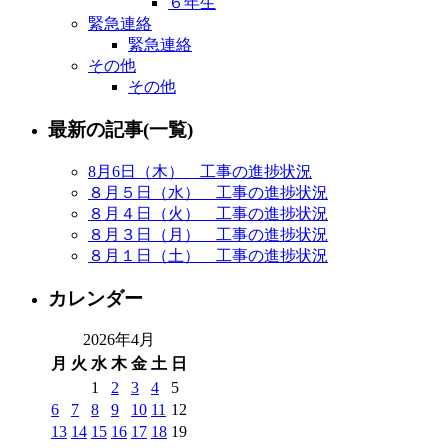
６年生
緊急連絡
緊急連絡
その他
その他
最新の記事(一覧)
8月6日（木） 工事の進捗状況
８月５日（水） 工事の進捗状況
８月４日（火） 工事の進捗状況
８月３日（月） 工事の進捗状況
８月１日（土） 工事の進捗状況
カレンダー
2026年4月
月
火
水
木
金
土
日
1
2
3
4
5
6
7
8
9
10
11
12
13
14
15
16
17
18
19