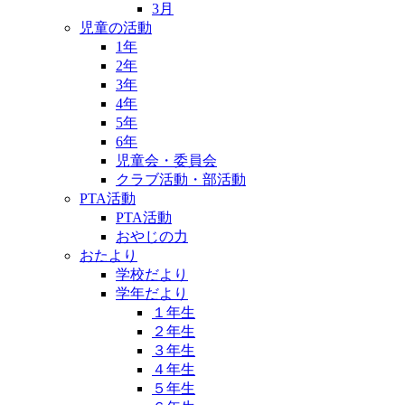
3月
児童の活動
1年
2年
3年
4年
5年
6年
児童会・委員会
クラブ活動・部活動
PTA活動
PTA活動
おやじの力
おたより
学校だより
学年だより
１年生
２年生
３年生
４年生
５年生