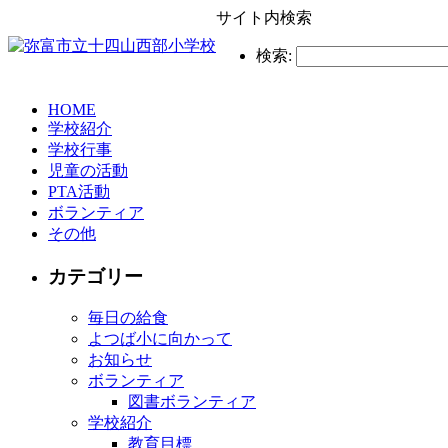
サイト内検索
検索:
HOME
学校紹介
学校行事
児童の活動
PTA活動
ボランティア
その他
カテゴリー
毎日の給食
よつば小に向かって
お知らせ
ボランティア
図書ボランティア
学校紹介
教育目標