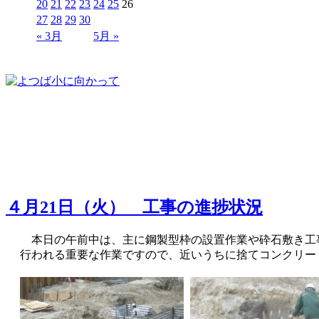
20
21
22
23
24
25
26
27
28
29
30
« 3月
5月 »
４月21日（火） 工事の進捗状況
本日の午前中は、主に鋼製型枠の設置作業や砕石敷き工
行われる重要な作業ですので、近いうちに捨てコンクリー