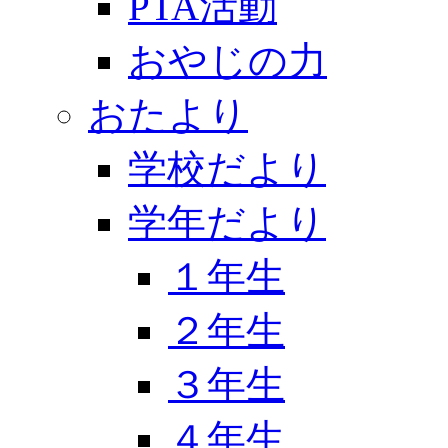
PTA活動
おやじの力
おたより
学校だより
学年だより
１年生
２年生
３年生
４年生