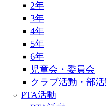
2年
3年
4年
5年
6年
児童会・委員会
クラブ活動・部活
PTA活動