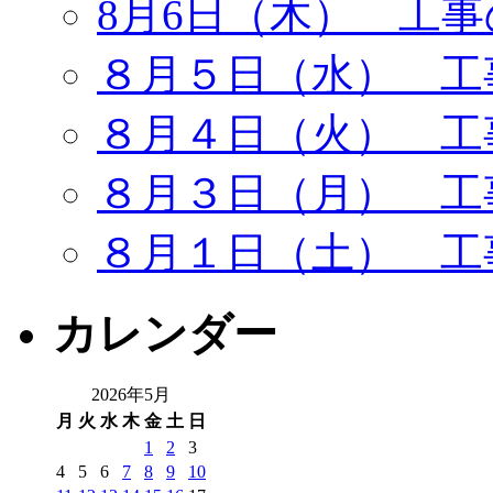
8月6日（木） 工
８月５日（水） 工
８月４日（火） 工
８月３日（月） 工
８月１日（土） 工
カレンダー
2026年5月
月
火
水
木
金
土
日
1
2
3
4
5
6
7
8
9
10