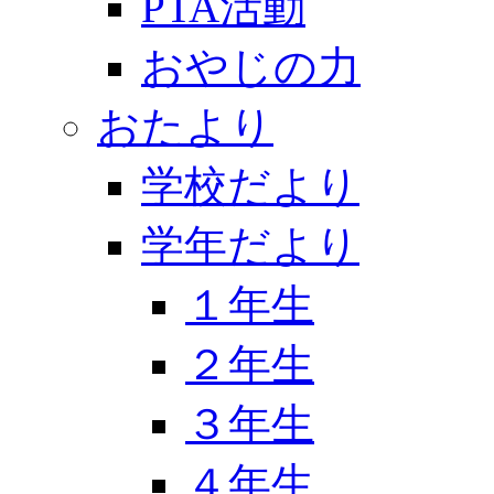
PTA活動
おやじの力
おたより
学校だより
学年だより
１年生
２年生
３年生
４年生