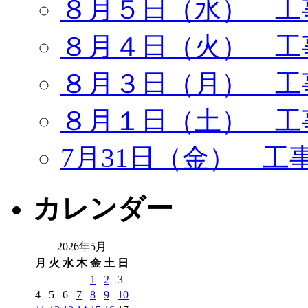
８月５日（水） 工
８月４日（火） 工
８月３日（月） 工
８月１日（土） 工
7月31日（金） 工
カレンダー
2026年5月
月
火
水
木
金
土
日
1
2
3
4
5
6
7
8
9
10