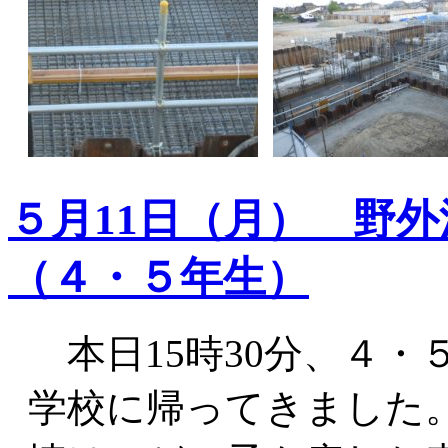
５月11日（月） 野
（４・５年生）
本日15時30分、４・
学校に帰ってきました