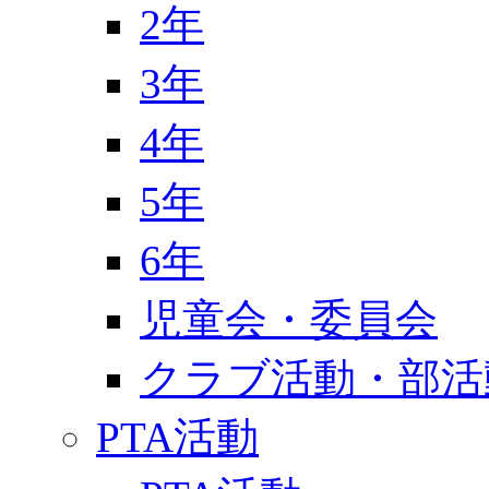
2年
3年
4年
5年
6年
児童会・委員会
クラブ活動・部活
PTA活動